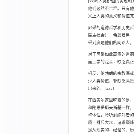
[xxiv]人类价值的
他们必然不合群。只有他
义上人类的意义和价值完
尼采的道德哲学和历史哲
民主社会），希冀着另一
采到底是他们的同路人，
对于尼采如此高贵的道德
而上学的泛音，缺乏真正
相反，伦勃朗的宗教画或
少人类价值，都缺乏高贵
出来的。[xxv]
在西美尔这里吃紧的是，
和陀思妥耶夫斯基一样，
整体性，聆听到绝对者的
质上排斥大众，追求巅峰
是从现实的、经验的、历