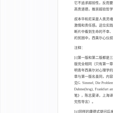
它不追求超验性，反而要
高贵道德，推崇超验哲学
叔本华和尼采是人类灵魂
激情和责任感。这位实践
断片中看到生命的不幸、
的贫困中，西美尔心仪叔
注释：
[i]第一版和第二版都
版完全相同（只有第一章
明青年西美尔对心理学的
章与第一版名虽同，内容
见G. Simmel, Die Probleme
Dahme(hrsg), Fran
笔》，陈志夏译，上海译文出
究性导言）。
[ii]同样的康德式提问