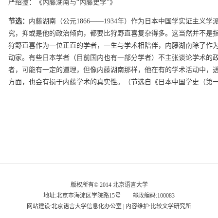
严绍璗：《内藤湖南与“内藤史学”》
节选：
内藤湖南（公元1866——1934年）作为日本中国学实证主义
究，抑或是他的政治倾向，都要比狩野直喜复杂得多。这当然并不是
狩野直喜作为一位正直的学者，一生与学术相陪伴，内藤湖南除了作
动家。有些日本学者（目前国内也有一部分学者）不主张谈论学术的
者，可能有一定的道理，但像内藤湖南那样，他在有的学术活动中，
方面，也会有损于内藤学术的真实性。（节选自《日本中国学史（第
版权所有© 2014 北京语言大学
地址:北京市海淀区学院路15号 邮政编码:100083
网站建设:北京语言大学信息化办公室 | 内容维护:比较文学研究所