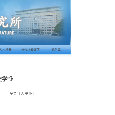
人才培养
当代比较文学
资料库
史学”》
字号：[
大
中
小
]