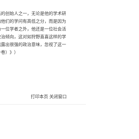
学派的创始人之一，无论是他的学术研
指他们的学问有高低之分，而是因为
为一位学者之外，他还是一位社会活
政治倾向，这对如狩野直喜这样的学
透露出很强的政治意味，忽视了这一
一卷）》）
打印本页
关闭窗口