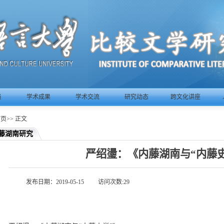
员
学术成果
学术交流
研究动态
跨文化讲座
首页
>>
正文
藤湖南研究
严绍璗：《内藤湖南与“内藤
发布日期：2019-05-15
访问次数:
29